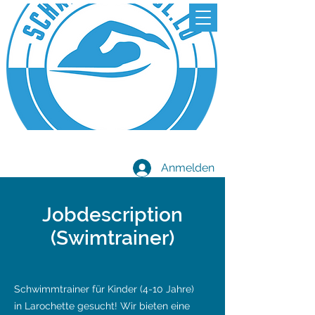
Anmelden
Jobdescription
(Swimtrainer)
Schwimmtrainer für Kinder (4-10 Jahre)
in Larochette gesucht! Wir bieten eine