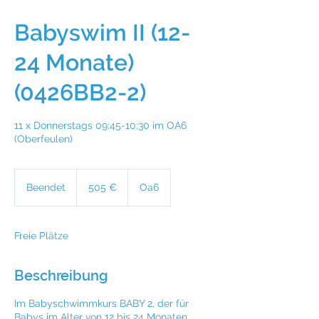
Babyswim II (12-
24 Monate)
(0426BB2-2)
11 x Donnerstags 09:45-10:30 im OA6
(Oberfeulen)
505
Euro
Beendet
B
505 €
Oa6
e
e
n
Freie Plätze
d
e
t
Beschreibung
Im Babyschwimmkurs BABY 2, der für
Babys im Alter von 12 bis 24 Monaten