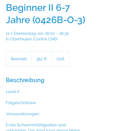
Beginner II 6-7
Jahre (0426B-O-3)
11 x Donnerstag von 16:00 - 16:30
in Oberfeulen (Centre OA6)
352
Euro
Beendet
B
352 €
Oa6
e
e
n
Beschreibung
d
e
Level II
t
Fotgeschrittene
Voraussetzungen:
Erste Schwimmfähigkeiten sind
vorhanden. Das Kind kann einige Meter