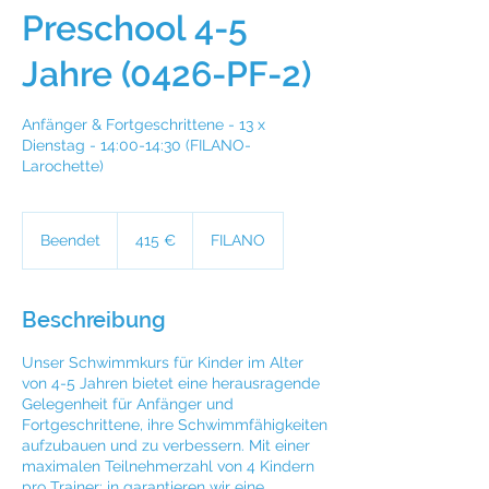
Preschool 4-5
Jahre (0426-PF-2)
Anfänger & Fortgeschrittene - 13 x
Dienstag - 14:00-14:30 (FILANO-
Larochette)
415
Euro
Beendet
B
415 €
FILANO
e
e
n
Beschreibung
d
e
Unser Schwimmkurs für Kinder im Alter
t
von 4-5 Jahren bietet eine herausragende
Gelegenheit für Anfänger und
Fortgeschrittene, ihre Schwimmfähigkeiten
aufzubauen und zu verbessern. Mit einer
maximalen Teilnehmerzahl von 4 Kindern
pro Trainer: in garantieren wir eine