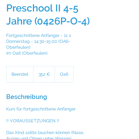
Preschool II 4-5
Jahre (0426P-O-4)
Fortgeschrittene Anfänger - 11 x
Donnerstag - 14:30-15:00 (OA6-
Oberfeulen)
im Oa6 (Oberfeulen)
352
Euro
Beendet
B
352 €
Oa6
e
e
n
Beschreibung
d
e
Kurs für fortgeschrittene Anfänger
t
!! VORAUSSETZUNGEN !!
Das Kind sollte tauchen können (Nase,
Augen und Ohren unter Wasser).