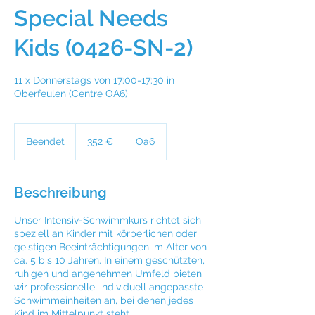
Special Needs
Kids (0426-SN-2)
11 x Donnerstags von 17:00-17:30 in
Oberfeulen (Centre OA6)
352
Euro
Beendet
B
352 €
Oa6
e
e
n
Beschreibung
d
e
Unser Intensiv-Schwimmkurs richtet sich
t
speziell an Kinder mit körperlichen oder
geistigen Beeinträchtigungen im Alter von
ca. 5 bis 10 Jahren. In einem geschützten,
ruhigen und angenehmen Umfeld bieten
wir professionelle, individuell angepasste
Schwimmeinheiten an, bei denen jedes
Kind im Mittelpunkt steht.